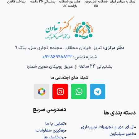
ارسال به سرتاسر ایران
ضمانت اصل بودن
هفت روز ضمانت
پشتیبانی 24 ساعته
پرداخت آنلاین
کالا
بازگشت کالا
دفتر مرکزی:
تبریز، خیابان محققی، مجتمع تجاری ملل، پلاک 9
شماره تماس:
09386998833
پشتیبانی
24 ساعته
از طریق روبیکای همین شماره
شبکه های اجتماعی ما
دسترسی سریع
دسته بندی ها
تماس با ما
ال‌ ای‌ دی و تجهیزات نورپردازی
رهگیری سفارشات
خمیر سیلیکون
پرتخفیف ها