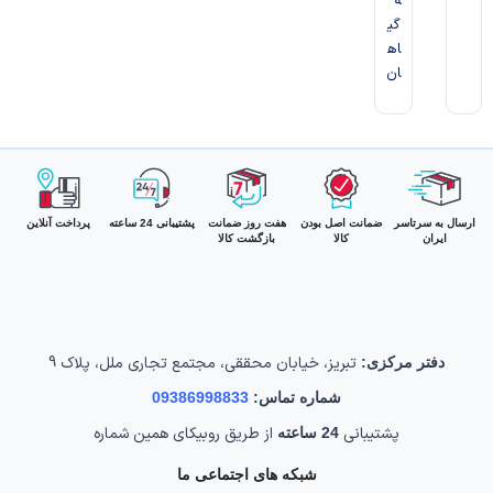
ه
د
3
گی
0
L
اه
C
Y
ان​
م
ر
ب
ع
ارسال به سرتاسر
ضمانت اصل بودن
هفت روز ضمانت
پشتیبانی 24 ساعته
پرداخت آنلاین
ایران
کالا
بازگشت کالا
تبریز، خیابان محققی، مجتمع تجاری ملل، پلاک 9
دفتر مرکزی:
شماره تماس:
09386998833
پشتیبانی
از طریق روبیکای همین شماره
24 ساعته
شبکه های اجتماعی ما