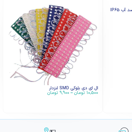
ال ای دی SMD بلوکی قرمز 12 ولت ضد آب IP65
ال ای دی بلوکی SMD لنزدار
10,500
تومان
–
9,900
تومان
انتخاب گزینه ها