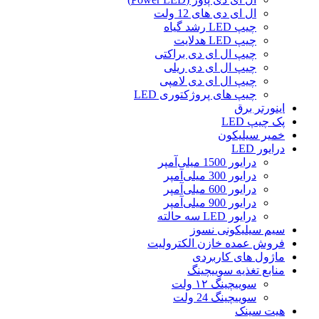
ال ای دی‌ های 12 ولت
چیپ‌ LED رشد گیاه
چیپ‌ LED هدلایت
چیپ ال ای دی براکتی
چیپ ال ای دی ریلی
چیپ ال ای دی لامپی
چیپ‌ های پروژکتوری LED
اینورتر برق
پک چیپ LED
خمیر سیلیکون
درایور LED
درایور 1500 میلی‌آمپر
درایور 300 میلی‌آمپر
درایور 600 میلی‌آمپر
درایور 900 میلی‌آمپر
درایور LED سه حالته
سیم سیلیکونی نسوز
فروش عمده خازن الکترولیت
ماژول های کاربردی
منابع تغذیه سوییچینگ
سوییچینگ ۱۲ ولت
سوییچینگ 24 ولت
هیت سینک