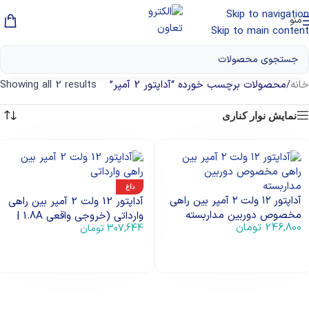
Skip to navigation
منو
Skip to main content
خانه
/
محصولات برچسب خورده “آداپتور 2 آمپر”
Showing all 2 results
نمایش نوار کناری
داغ
آداپتور ۱۲ ولت ۲ آمپر بین راهی
آداپتور 12 ولت 2 آمپر بین راهی
مخصوص دوربین مداربسته
وارداتی (خروجی واقعی 1.8A |
246,800
تومان
307,644
تومان
سیم‌دار)
افزودن به سبد خرید
افزودن به سبد خرید