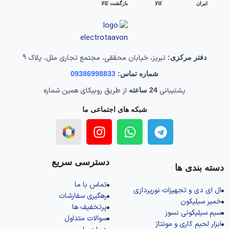
ایران
کالا
بازگشت کالا
تبریز، خیابان محققی، مجتمع تجاری ملل، پلاک 9
دفتر مرکزی:
شماره تماس:
09386998833
پشتیبانی
از طریق روبیکای همین شماره
24 ساعته
شبکه های اجتماعی ما
دسترسی سریع
دسته بندی ها
تماس با ما
ال‌ ای‌ دی و تجهیزات نورپردازی
رهگیری سفارشات
خمیر سیلیکون
پرتخفیف ها
سیم سیلیکونی نسوز
سوالات متداول
ابزار لحیم کاری و مونتاژ