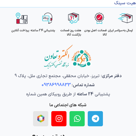
هیت سینک
ارسال به سرتاسر ایران
ضمانت اصل بودن
هفت روز ضمانت
پشتیبانی 24 ساعته
پرداخت آنلاین
کالا
بازگشت کالا
دفتر مرکزی:
تبریز، خیابان محققی، مجتمع تجاری ملل، پلاک 9
شماره تماس:
09386998833
پشتیبانی
24 ساعته
از طریق روبیکای همین شماره
شبکه های اجتماعی ما