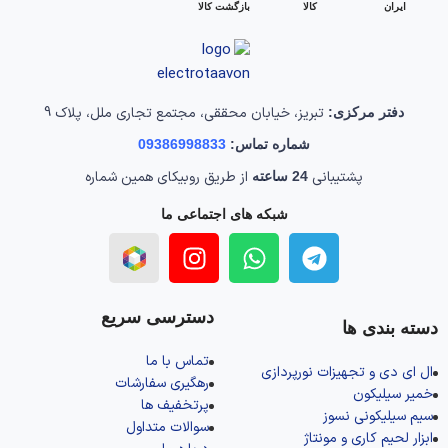
ایران
کالا
بازگشت کالا
تبریز، خیابان محققی، مجتمع تجاری ملل، پلاک 9
دفتر مرکزی:
شماره تماس:
09386998833
پشتیبانی
از طریق روبیکای همین شماره
24 ساعته
شبکه های اجتماعی ما
دسترسی سریع
دسته بندی ها
تماس با ما
ال‌ ای‌ دی و تجهیزات نورپردازی
رهگیری سفارشات
خمیر سیلیکون
پرتخفیف ها
سیم سیلیکونی نسوز
سوالات متداول
ابزار لحیم کاری و مونتاژ