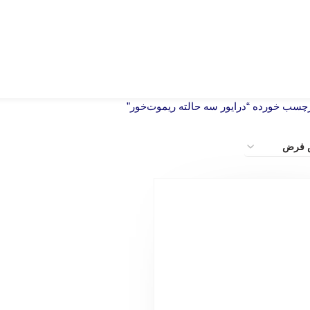
سب خورده “درایور سه حالته ریموت‌خور”