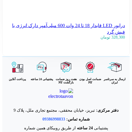
درایور LED قابدار 18 تا 24 وات 600 میلی‌آمپر دارک انرژی با
فیش گرد
328,300
تومان
افزودن به سبد خرید
ارسال به سرتاسر
ضمانت اصل بودن
هفت روز ضمانت
پشتیبانی 24 ساعته
پرداخت آنلاین
ایران
کالا
بازگشت کالا
دفتر مرکزی:
تبریز، خیابان محققی، مجتمع تجاری ملل، پلاک 9
شماره تماس:
09386998833
پشتیبانی
24 ساعته
از طریق روبیکای همین شماره