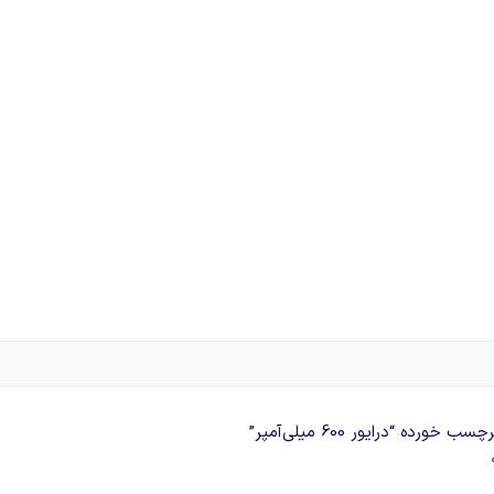
ورده “درایور 600 میلی‌آمپر”