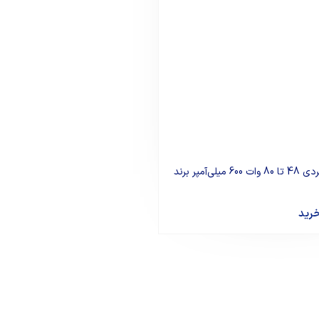
درایور ال ای دی بردی 48 تا 80 وات 600 میلی‌آمپر برند
خرید