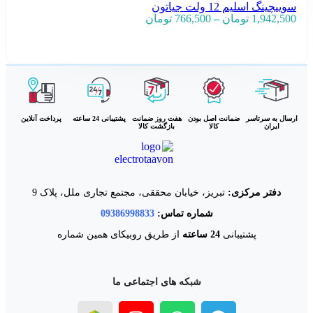
سوییچینگ اسلیم 12 ولت جیاتون
1,942,500
تومان
–
766,500
تومان
انتخاب گزینه ها
ارسال به سرتاسر
ضمانت اصل بودن
هفت روز ضمانت
پشتیبانی 24 ساعته
پرداخت آنلاین
ایران
کالا
بازگشت کالا
دفتر مرکزی:
تبریز، خیابان محققی، مجتمع تجاری ملل، پلاک 9
شماره تماس:
09386998833
پشتیبانی
24 ساعته
از طریق روبیکای همین شماره
شبکه های اجتماعی ما