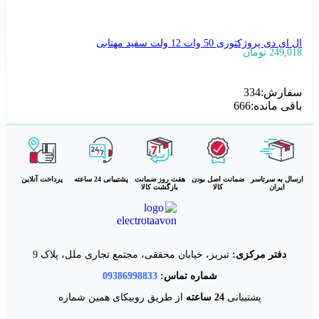
ال ای دی پروژکتوری 50 وات 12 ولت سفید مهتابی
249,018
تومان
افزودن به سبد خرید
سفارش:
334
باقی مانده:
666
ارسال به سرتاسر
ضمانت اصل بودن
هفت روز ضمانت
پشتیبانی 24 ساعته
پرداخت آنلاین
ایران
کالا
بازگشت کالا
دفتر مرکزی:
تبریز، خیابان محققی، مجتمع تجاری ملل، پلاک 9
شماره تماس:
09386998833
پشتیبانی
24 ساعته
از طریق روبیکای همین شماره