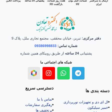
ارسال به سرتاسر
ضمانت اصل بودن
هفت روز ضمانت
پشتیبانی 24 ساعته
پرداخت آنلاین
ایران
کالا
بازگشت کالا
دفتر مرکزی:
تبریز، خیابان محققی، مجتمع تجاری ملل، پلاک 9
شماره تماس:
09386998833
پشتیبانی
24 ساعته
از طریق روبیکای همین شماره
شبکه های اجتماعی ما
دسترسی سریع
دسته بندی ها
تماس با ما
ال‌ ای‌ دی و تجهیزات نورپردازی
رهگیری سفارشات
خمیر سیلیکون
پرتخفیف ها