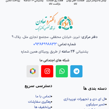
ارسال به سرتاسر ایران
ضمانت اصل بودن
هفت روز ضمانت
پشتیبانی 24 ساعته
پرداخت آنلاین
کالا
بازگشت کالا
دفتر مرکزی:
تبریز، خیابان محققی، مجتمع تجاری ملل، پلاک 9
شماره تماس:
09386998833
پشتیبانی
24 ساعته
از طریق روبیکای همین شماره
شبکه های اجتماعی ما
دسترسی سریع
دسته بندی ها
تماس با ما
ال‌ ای‌ دی و تجهیزات نورپردازی
رهگیری سفارشات
خمیر سیلیکون
پرتخفیف ها