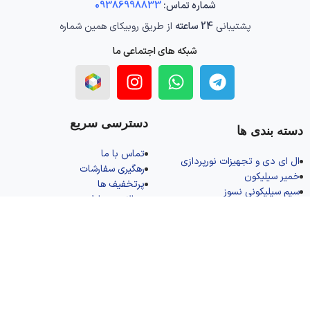
شماره تماس:
09386998833
پشتیبانی
24 ساعته
از طریق روبیکای همین شماره
شبکه های اجتماعی ما
دسترسی سریع
دسته بندی ها
تماس با ما
ال‌ ای‌ دی و تجهیزات نورپردازی
رهگیری سفارشات
خمیر سیلیکون
پرتخفیف ها
سیم سیلیکونی نسوز
سوالات متداول
ابزار لحیم کاری و مونتاژ
درباره ما
نماد های اعتماد
© 2025 الکتروتعاون - تمامی حقوق محفوظ است.