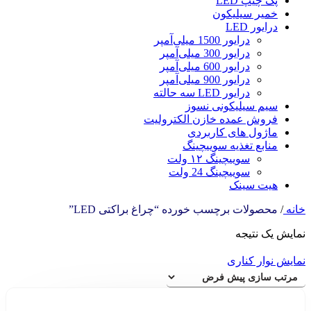
پک چیپ LED
خمیر سیلیکون
درایور LED
درایور 1500 میلی‌آمپر
درایور 300 میلی‌آمپر
درایور 600 میلی‌آمپر
درایور 900 میلی‌آمپر
درایور LED سه حالته
سیم سیلیکونی نسوز
فروش عمده خازن الکترولیت
ماژول های کاربردی
منابع تغذیه سوییچینگ
سوییچینگ ۱۲ ولت
سوییچینگ 24 ولت
هیت سینک
خانه
/
محصولات برچسب خورده “چراغ براکتی LED”
نمایش یک نتیجه
نمایش نوار کناری