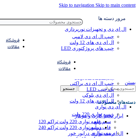
Skip to navigation
Skip to main content
مرور دسته ها
ال‌ ای‌ دی و تجهیزات نورپردازی
چیپ ال ای دی لامپی
فروشگاه
ال ای دی‌ های 12 ولت
مقالات
چیپ‌ های پروژکتوری LED
ال ای دی پاور (Power LED)
ال ای دی COB
فروشگاه
چیپ‌ LED رشد گیاه
مقالات
چیپ‌ LED هدلایت
چیپ ال ای دی ریلی
بستن
چیپ ال ای دی براکتی
جستجو
پک چیپ LED
ال ای دی بلوکی
ال ای دی‌ های 12 ولت
دسته‌های محصولات
ال ای دی‌ نواری
ریسه نواری 220 ولت
ابزار لحیم کاری و مونتاژ
ریسه نواری 220 ولت تراکم 120
سیم قلع
ریسه نواری 220 ولت تراکم 240
قاب درایور
ریسه نواری درایور خور
ال ای دی‌ نواری