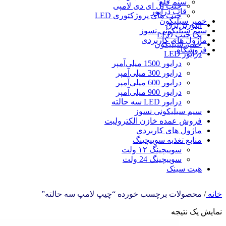
سیم قلع
چیپ ال ای دی لامپی
قاب درایور
چیپ‌ های پروژکتوری LED
خمیر سیلیکون
اینورتر برق
سیم سیلیکونی نسوز
پک چیپ LED
ماژول های کاربردی
خمیر سیلیکون
فروشگاه
درایور LED
درایور 1500 میلی‌آمپر
درایور 300 میلی‌آمپر
درایور 600 میلی‌آمپر
درایور 900 میلی‌آمپر
درایور LED سه حالته
سیم سیلیکونی نسوز
فروش عمده خازن الکترولیت
ماژول های کاربردی
منابع تغذیه سوییچینگ
سوییچینگ ۱۲ ولت
سوییچینگ 24 ولت
هیت سینک
خانه
/
محصولات برچسب خورده “چیپ لامپ سه حالته”
نمایش یک نتیجه