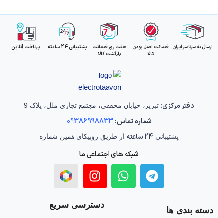
ارسال به سرتاسر ایران
ضمانت اصل بودن
هفت روز ضمانت
پشتیبانی 24 ساعته
پرداخت آنلاین
کالا
بازگشت کالا
دفتر مرکزی:
تبریز، خیابان محققی، مجتمع تجاری ملل، پلاک 9
شماره تماس:
09386998833
24 ساعته
پشتیبانی
از طریق روبیکای همین شماره
شبکه های اجتماعی ما
دسترسی سریع
دسته بندی ها