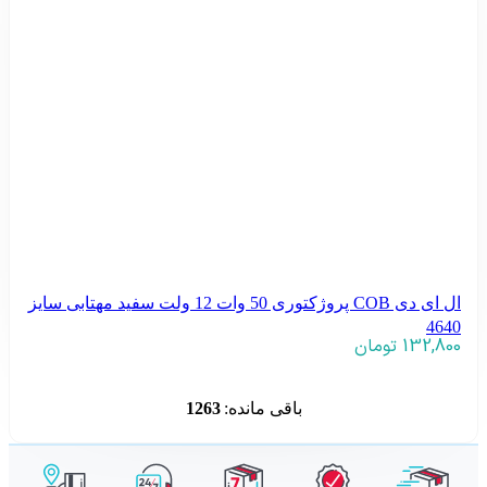
ال ای دی COB پروژکتوری 50 وات 12 ولت سفید مهتابی سایز
4640
132,800
تومان
افزودن به سبد خرید
باقی مانده:
1263