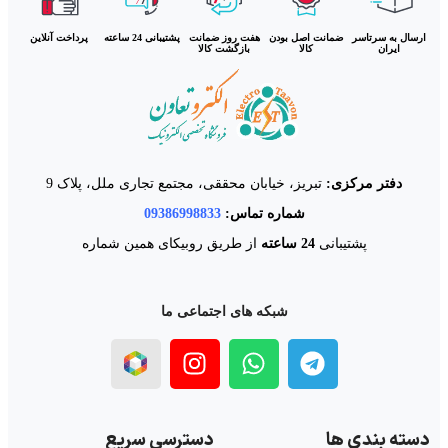
ارسال به سرتاسر
ضمانت اصل بودن
هفت روز ضمانت
پشتیبانی 24 ساعته
پرداخت آنلاین
ایران
کالا
بازگشت کالا
دفتر مرکزی:
تبریز، خیابان محققی، مجتمع تجاری ملل، پلاک 9
شماره تماس:
09386998833
پشتیبانی
24 ساعته
از طریق روبیکای همین شماره
شبکه های اجتماعی ما
دسته بندی ها
دسترسی سریع