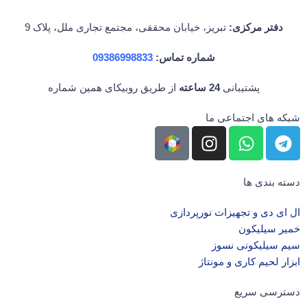
دفتر مرکزی:
تبریز، خیابان محققی، مجتمع تجاری ملل، پلاک 9
شماره تماس:
09386998833
پشتیبانی
24 ساعته
از طریق روبیکای همین شماره
شبکه های اجتماعی ما
دسته بندی ها
ال‌ ای‌ دی و تجهیزات نورپردازی
خمیر سیلیکون
سیم سیلیکونی نسوز
ابزار لحیم کاری و مونتاژ
دسترسی سریع