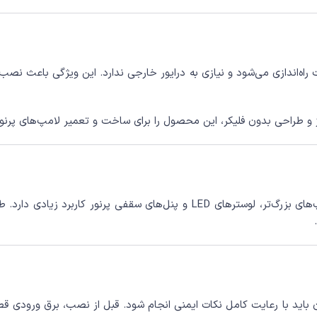
پ به دلیل طراحی DOB و خازن‌دار، مستقیماً با برق 220 ولت راه‌اندازی می‌شود و نیازی به درایور خارج
با توجه به توان 60 وات و قطر 131.5 میلی‌متر، این چیپ برای لامپ‌های بزرگ‌تر
ر می‌کند؛ بنابراین نصب آن باید با رعایت کامل نکات ایمنی انجام شود. قبل از نصب، 