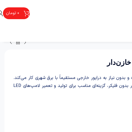
0
تومان
 دی 60 وات 220 ولت گرد مهتابی خازن‌دار از نوع DOB بوده و بدون نیاز به درایور خارجی مستقیماً با برق شهری کار می‌کند.
این چیپ با قطر 131.5 میلی‌متر، نور سفید و محافظ تغییرات ولتاژ و نور بدون فلیکر، گزینه‌ای مناسب برای تولید و تعمیر لامپ‌های LED