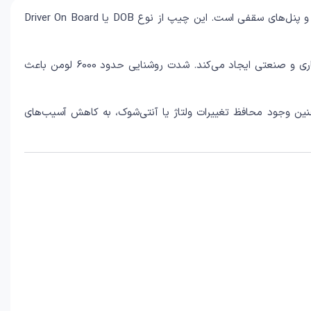
چیپ ال ای دی 60 وات 220 ولت گرد مهتابی خازن‌دار، یک ماژول روشنایی پرقدرت برای تولید و تعمیر انواع لامپ‌های LED، لوسترهای پرنور و پنل‌های سقفی است. این چیپ از نوع DOB یا Driver On Board
رنگ نور این محصول سفید مهتابی با دمای رنگ 5000 کلوین است که نوری شفاف، یکنواخت و مناسب برای محیط‌های مسکونی، اداری، تجاری و صنعتی ایجاد می‌کند. شدت روشنایی حدود 6000 لومن باعث
 است. همچنین وجود محافظ تغییرات ولتاژ یا آنتی‌شوک، به کاهش آسیب‌های