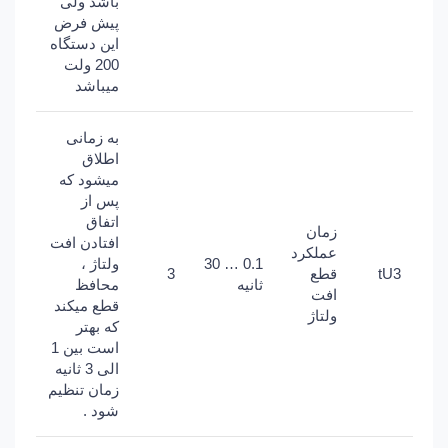
باشد ولی
پیش فرض
این دستگاه
200 ولت
میباشد
به زمانی
اطلاق
میشود که
پس از
اتفاق
زمان
افتادن افت
عملکرد
0.1 … 30
ولتاژ ،
tU3
قطع
3
ثانیه
محافظ
افت
قطع میکند
ولتاژ
که بهتر
است بین 1
الی 3 ثانیه
زمان تنظیم
شود .