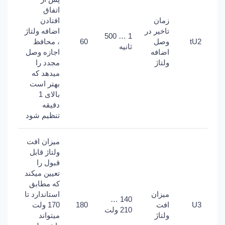
اتفاق
زمان
افتادن
تاخیر در
اضافه ولتاژ
1 … 500
tU2
وصل
60
، محافظ
ثانیه
اضافه
اجازه وصل
ولتاژ
مجدد را
میدهد که
بهتر است
بالای 1
دقیقه
تنظیم شود
میزان افت
ولتاژ قابل
قبول را
تعیین میکند
که مطابق
میزان
استاندارد تا
140 …
U3
افت
180
170 ولت
210 ولت
ولتاژ
میتواند