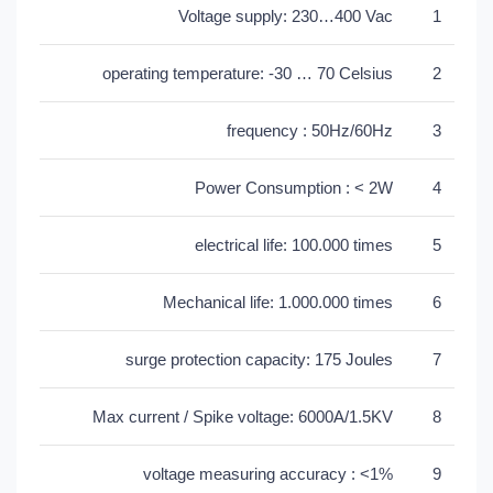
Voltage supply: 230…400 Vac
1
operating temperature: -30 … 70 Celsius
2
frequency : 50Hz/60Hz
3
Power Consumption : < 2W
4
electrical life: 100.000 times
5
Mechanical life: 1.000.000 times
6
surge protection capacity: 175 Joules
7
Max current / Spike voltage: 6000A/1.5KV
8
voltage measuring accuracy : <1%
9