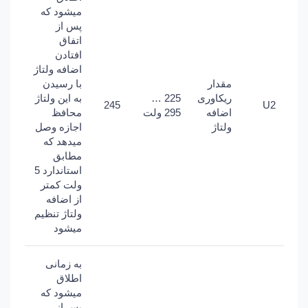
میشود که
پس از
اتفاق
افتادن
اضافه ولتاژ
مقدار
با رسیدن
ریکاوری
225 …
به این ولتاژ
245
U2
اضافه
295 ولت
محافظ
ولتاژ
اجازه وصل
میدهد که
مطابق
استاندارد 5
ولت کمتر
از اضافه
ولتاژ تنظیم
میشود
به زمانی
اطلاق
میشود که
پس از