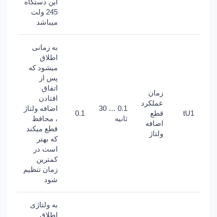
این دستگاه
245 ولت
میباشد
به زمانی
اطلاق
میشود که
پس از
اتفاق
زمان
افتادن
عملکرد
0.1 … 30
اضافه ولتاژ
tU1
قطع
0.1
ثانیه
، محافظ
اضافه
قطع میکند
ولتاژ
که بهتر
است در
کمترین
زمان تنظیم
شود
به ولتاژی
اطلاق