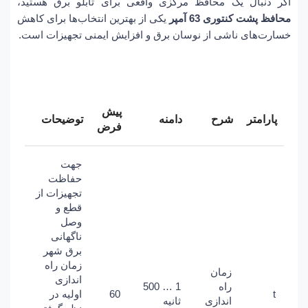
اگر دنبال یک محافظ مرکزی واقعی برای تابلو برق هستید،
محافظ پشت کنتوری 63 آمپر
یکی از بهترین انتخاب‌ها برای کاهش
خسارت‌های ناشی از نوسان برق و افزایش ایمنی تجهیزات است.
پیش
پارامتر
شرح
دامنه
توضیحات
فرض
جهت
حفاظت
تجهیزات از
قطع و
وصل
ناگهانی
برق شهر
زمان راه
زمان
اندازی
راه
1 … 500
t
60
اولیه در
اندازی
ثانیه