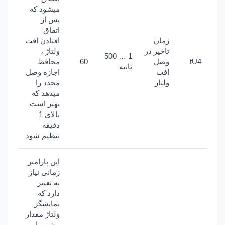
میشود که
پس از
اتفاق
زمان
افتادن افت
تاخیر در
ولتاژ ،
1 … 500
tU4
وصل
60
محافظ
ثانیه
افت
اجازه وصل
ولتاژ
مجدد را
میدهد که
بهتر است
بالای 1
دقیقه
تنظیم شود
این پارامتر
زمانی نیاز
به تغییر
دارد که
نمایشگر
ولتاژ مقدار
بیشتر یا