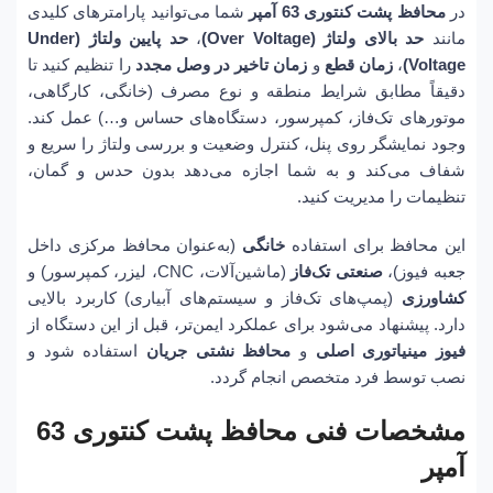
در
محافظ پشت کنتوری 63 آمپر
شما می‌توانید پارامترهای کلیدی
مانند
حد بالای ولتاژ (Over Voltage)
،
حد پایین ولتاژ (Under
Voltage)
،
زمان قطع
و
زمان تاخیر در وصل مجدد
را تنظیم کنید تا
دقیقاً مطابق شرایط منطقه و نوع مصرف (خانگی، کارگاهی،
موتورهای تک‌فاز، کمپرسور، دستگاه‌های حساس و…) عمل کند.
وجود نمایشگر روی پنل، کنترل وضعیت و بررسی ولتاژ را سریع و
شفاف می‌کند و به شما اجازه می‌دهد بدون حدس و گمان،
تنظیمات را مدیریت کنید.
این محافظ برای استفاده
خانگی
(به‌عنوان محافظ مرکزی داخل
جعبه فیوز)،
صنعتی تک‌فاز
(ماشین‌آلات، CNC، لیزر، کمپرسور) و
کشاورزی
(پمپ‌های تک‌فاز و سیستم‌های آبیاری) کاربرد بالایی
دارد. پیشنهاد می‌شود برای عملکرد ایمن‌تر، قبل از این دستگاه از
فیوز مینیاتوری اصلی
و
محافظ نشتی جریان
استفاده شود و
نصب توسط فرد متخصص انجام گردد.
مشخصات فنی محافظ پشت کنتوری 63
آمپر