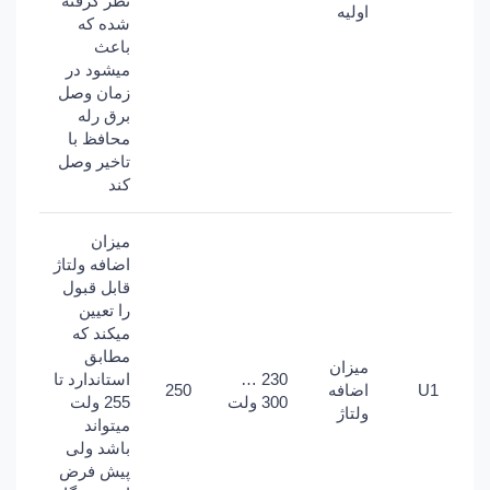
نظر گرفته
اولیه
شده که
باعث
میشود در
زمان وصل
برق رله
محافظ با
تاخیر وصل
کند
میزان
اضافه ولتاژ
قابل قبول
را تعیین
میکند که
مطابق
میزان
230 …
استاندارد تا
U1
اضافه
250
300 ولت
255 ولت
ولتاژ
میتواند
باشد ولی
پیش فرض