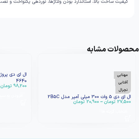
کیفیت ساخت بالا، استاندارد بودن ولتاژها، نوردهی یکنواخت و نصب ر
محصولات مشابه
مهتابی
4640
آفتابی
98,200
تومان
نچرال
افزودن به سبد
ال ای دی 5 وات 300 میلی آمپر مدل 2B5C
27,500
تومان
–
20,900
تومان
انتخاب گزینه ها