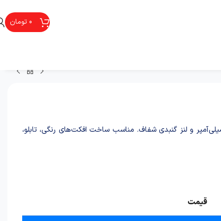
0
تومان
ر ال‌ای‌دی 1 وات RGB با سه چیپ مستقل R/G/B، جریان 250–350 میلی‌آمپر و لنز گنبدی شفاف. مناسب ساخت افکت‌های رنگی، تابلو،
قيمت