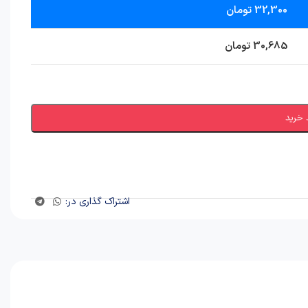
32,300
تومان
30,685
تومان
 خرید
اشتراک گذاری در: