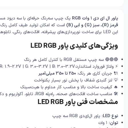
پاور ال ای دی ۱ وات RGB
یک چیپ سه‌رنگ حرفه‌ای با سه دیود مس
قرمز (R)، سبز (G) و آبی (B)
است که امکان تولید طیف کامل رنگ‌ها 
این LED برای ساخت نورپردازی‌های پیشرفته، افکت‌های رنگی، تابلوهای تبلیغاتی، آکواریوم و سیستم‌های دکوراتیو بهترین انتخاب است.
ویژگی‌های کلیدی پاور LED RGB
🔴🟢🔵 سه چیپ مستقل RGB با کنترل کامل هر رنگ
⚡ ولتاژ فوروارد استاندارد:R: 1.9–2.2V | G: 3.0–3.2V | B: 3.0–3.2V
🔌 جریان کاری هر رنگ:
250 تا 350 میلی‌آمپر
💡 لنز گنبدی شفاف با پخش نور بسیار یکنواخت
🔥 کیفیت ساخت بالا و مناسب کار مداوم با هیت‌سینک
🛠 مناسب ساخت افکت‌های صحنه، راه‌پله RGB، تابلو، آکواریوم و دکوراسیون
مشخصات فنی پاور LED RGB
نوع LED:
پاور ال‌ای‌دی RGB سه چیپ
توان:
۱ وات