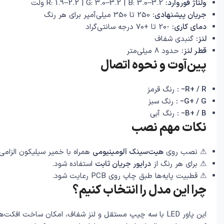
ولتاژ فوروارد:
R: 1.9–2.2 | G: 3.0–3.2 | B: 3.0–3.2 ولت
جریان پیشنهادی:
250 تا 350 میلی‌آمپر برای هر رنگ
دمای کاری:
-20 تا +70 درجه سانتی‌گراد
لنز:
گنبدی شفاف
قطر لنز:
حدود 8 میلی‌متر
پین‌آوت و نحوه اتصال
R+ / R− :
رنگ قرمز
G+ / G− :
رنگ سبز
B+ / B− :
رنگ آبی
نکات مهم نصب
⚠ نصب روی
هیت‌سینک آلومینیومی
همراه با خمیر سیلیکون الزامی
⚠ برای هر رنگ از
درایور جریان ثابت
استفاده شود.
⚠ قطبیت پایه‌ها طبق چاپ روی PCB رعایت شود.
چرا این مدل را انتخاب کنیم؟
این پاور LED با سه چیپ مستقل و لنز شفاف، امکان ساخت افکت‌های رنگی کاملاً حرفه‌ای را فراهم می‌کند.