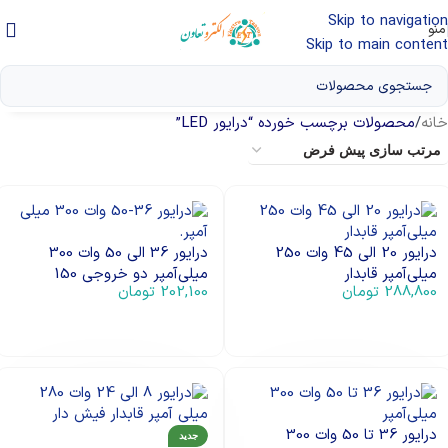
Skip to navigation
منو
Skip to main content
خانه
/
محصولات برچسب خورده “درایور LED”
درایور 20 الی 45 وات 250
درایور 36 الی 50 وات 300
میلی‌آمپر قابدار
میلی‌آمپر دو خروجی 150
288,800
تومان
202,100
تومان
میلی‌آمپر
افزودن به سبد خرید
افزودن به سبد خرید
درایور 36 تا 50 وات 300
جدید