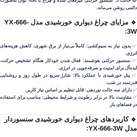
سنسور حرکتی غیرفعال شده و چراغ با 50% توان به‌صورت
حالت 3:

دائمی روشن می‌ماند.
🔹 مزایای چراغ دیواری خورشیدی مدل YX-666-
3W:
کاملاً بی‌نیاز از برق شهری، کاهش هزینه‌های
بدون نیاز به سیم‌کشی:
انرژی.
فعال شدن خودکار هنگام تشخیص حرکت،
سنسور حرکتی هوشمند:
ایده‌آل برای امنیت و صرفه‌جویی در انرژی.
شارژ سریع در طول روز و روشنایی
پنل خورشیدی با عملکرد بالا:
قدرتمند در شب.
قابل تنظیم بر اساس نیاز کاربر.
دارای سه حالت نوردهی:
✅
مناسب برای استفاده
مقاومت بالا در برابر رطوبت و شرایط محیطی:
در فضاهای باز.
🔹 کاربردهای چراغ دیواری خورشیدی سنسوردار
مدل YX-666-3W: