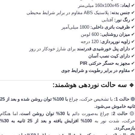
160x100x45 میلی‌متر
ابعاد:
✔
پلاستیک ABS مقاوم در برابر شرایط محیطی
جنس بدنه:
✔
آفتابی
رنگ نور:
✔
1800 میلی‌آمپر
ظرفیت باتری داخلی:
✔
600 لومن
میزان روشنایی:
✔
120 درجه
زاویه نورپردازی:
✔
برای شارژ خودکار در روز
دارای پنل خورشیدی قدرتمند
✔
دارای کیت نصب آسان
✔
مجهز به حسگر حرکتی PIR
✔
مقاوم در برابر رطوبت و شرایط جوی
✔
🔹 سه حالت نوردهی هوشمند:
با 100% توان روشن شده و بعد از 25
با تشخیص حرکت، چراغ
حالت 1:
🟢
ثانیه خاموش می‌شود.
، اما هنگام
با 30% توان روشن است
چراغ به‌صورت دائم
حالت 2:

100% افزایش یافته و بعد از 25 ثانیه به 30%
حرکت، شدت نور ب
بازمی‌گردد.