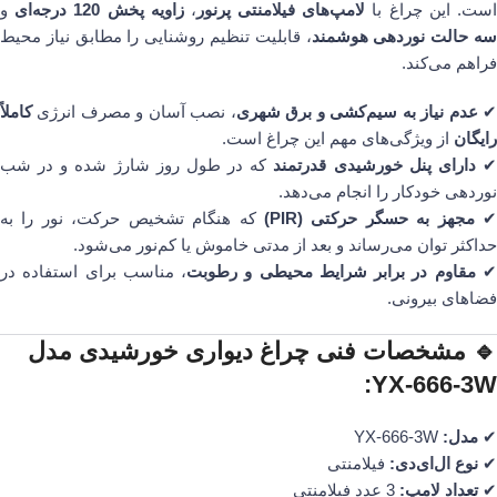
ست. این چراغ با
لامپ‌های فیلامنتی پرنور
،
زاویه پخش 120 درجه‌ای
و
ه حالت نوردهی هوشمند
، قابلیت تنظیم روشنایی را مطابق نیاز محیط
فراهم می‌کند.
عدم نیاز به سیم‌کشی و برق شهری
، نصب آسان و مصرف انرژی
کاملاً
رایگان
از ویژگی‌های مهم این چراغ است.
دارای پنل خورشیدی قدرتمند
که در طول روز شارژ شده و در شب
نوردهی خودکار را انجام می‌دهد.
مجهز به حسگر حرکتی (PIR)
که هنگام تشخیص حرکت، نور را به
حداکثر توان می‌رساند و بعد از مدتی خاموش یا کم‌نور می‌شود.
مقاوم در برابر شرایط محیطی و رطوبت
، مناسب برای استفاده در
فضاهای بیرونی.
🔹 مشخصات فنی چراغ دیواری خورشیدی مدل
YX-666-3W:
✔
مدل:
YX-666-3W
✔
نوع ال‌ای‌دی:
فیلامنتی
✔
تعداد لامپ:
3 عدد فیلامنتی