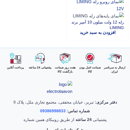
رله 12 ولت میلون 10 آمپر برند
LIMING
افزودن به سبد خرید
ارسال به سرتاسر
ضمانت اصل بودن
هفت روز ضمانت
پشتیبانی 24 ساعته
پرداخت آنلاین
ایران
کالا
بازگشت کالا
دفتر مرکزی:
تبریز، خیابان محققی، مجتمع تجاری ملل، پلاک 9
شماره تماس:
09386998833
پشتیبانی
24 ساعته
از طریق روبیکای همین شماره